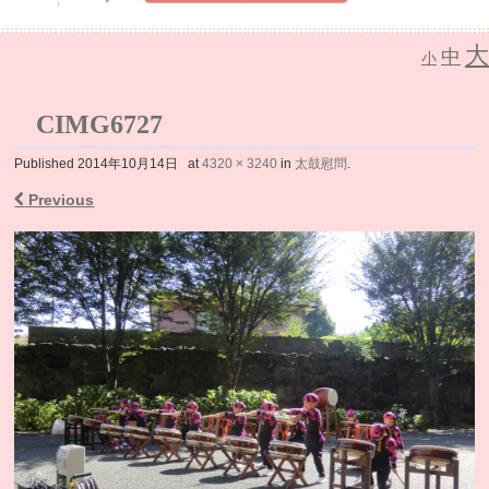
大
中
介護老人保健施設 なごみの里
小
CIMG6727
Published
2014年10月14日
at
4320 × 3240
in
太鼓慰問
.
Previous