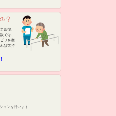
ら
力回復、
施設では、
ハビリを実
すれば気持
！
ションを行います