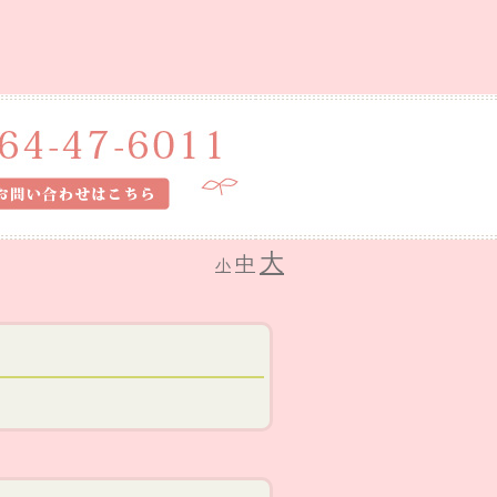
大
中
小