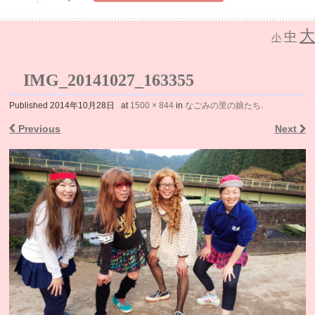
大
中
介護老人保健施設 なごみの里
小
IMG_20141027_163355
Published
2014年10月28日
at
1500 × 844
in
なごみの里の娘たち
.
Previous
Next