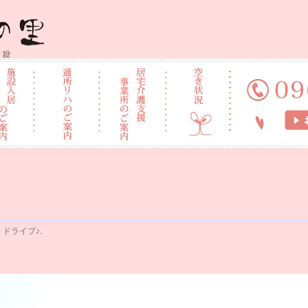
施設 なごみの里
n
ドライブ♪
.