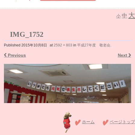
大
中
介護老人保健施設 なごみの里
小
IMG_1752
Published
2015年10月8日
at
2592 × 803
in
平成27年度 敬老会
.
Previous
Next
ホーム
ページトップ