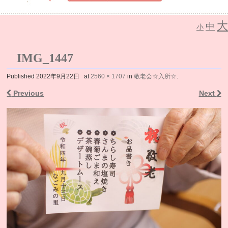
大
中
介護老人保健施設 なごみの里
小
IMG_1447
Published
2022年9月22日
at
2560 × 1707
in
敬老会☆入所☆
.
Previous
Next