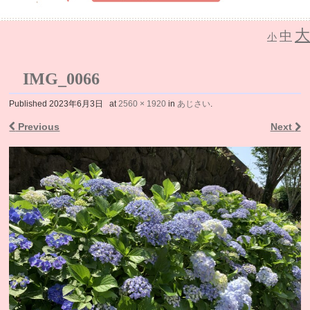
大
中
介護老人保健施設 なごみの里
小
IMG_0066
Published
2023年6月3日
at
2560 × 1920
in
あじさい
.
Previous
Next