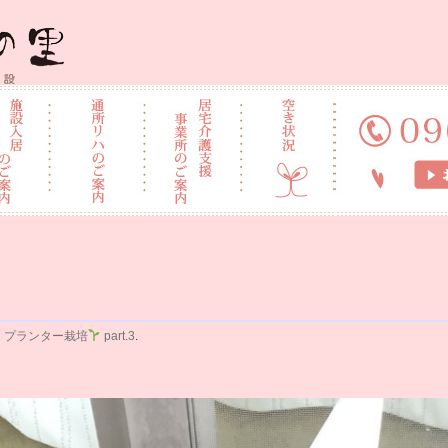
施設 なごみの里
n
プランター栽培
part.3
.