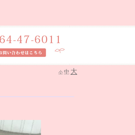
大
中
小