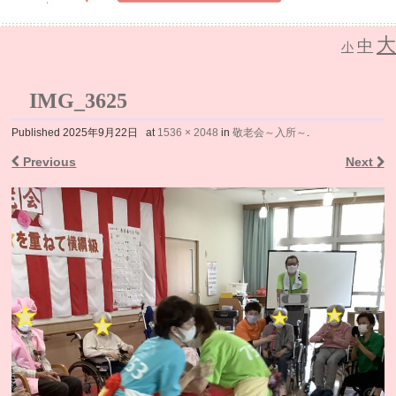
大
中
介護老人保健施設 なごみの里
小
IMG_3625
Published
2025年9月22日
at
1536 × 2048
in
敬老会～入所～
.
Previous
Next