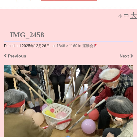
大
中
介護老人保健施設 なごみの里
小
IMG_2458
Published
2025年12月26日
at
1848 × 1160
in
運動会
.
Previous
Next