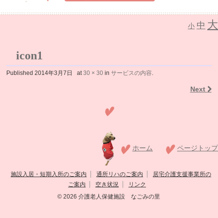
大
中
介護老人保健施設 なごみの里
小
icon1
Published
2014年3月7日
at
30 × 30
in
サービスの内容
.
Next
ホーム
ページトップ
施設入居・短期入所のご案内
通所リハのご案内
居宅介護支援事業所の
ご案内
空き状況
リンク
© 2026
介護老人保健施設 なごみの里