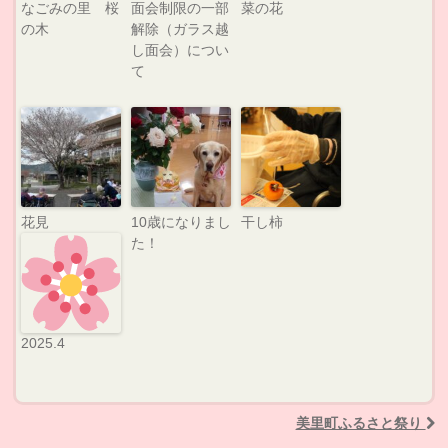
なごみの里 桜
面会制限の一部
菜の花
の木
解除（ガラス越
し面会）につい
て
花見
10歳になりまし
干し柿
た！
2025.4
美里町ふるさと祭り
Post navigation