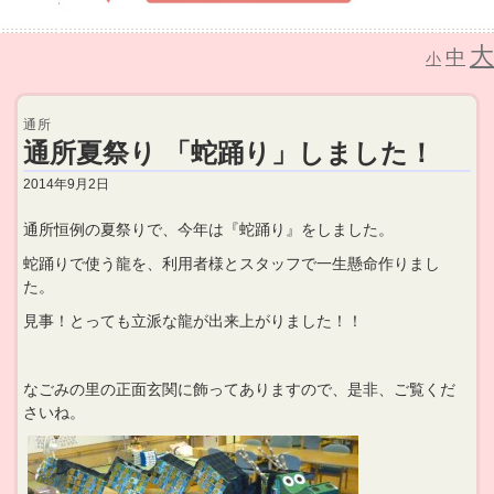
大
中
介護老人保健施設 なごみの里
小
通所
通所夏祭り 「蛇踊り」しました！
2014年9月2日
通所恒例の夏祭りで、今年は『蛇踊り』をしました。
蛇踊りで使う龍を、利用者様とスタッフで一生懸命作りまし
た。
見事！とっても立派な龍が出来上がりました！！
なごみの里の正面玄関に飾ってありますので、是非、ご覧くだ
さいね。