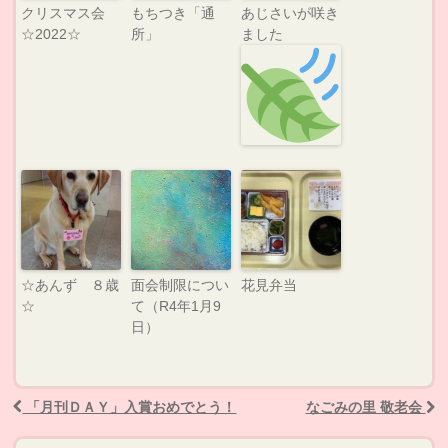
クリスマス会
もちつき「通
あじさいが咲き
☆2022☆
所」
ました
☆あんず ８歳
面会制限につい
花見弁当
☆
て（R4年1月9
日）
「月刊ＤＡＹ」入賞おめでとう！
なごみの里 敬老会
Post navigation