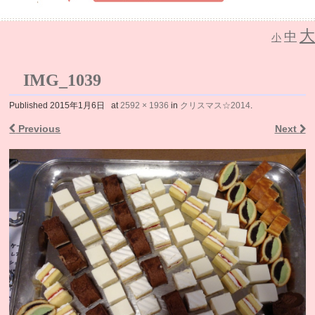
大
中
介護老人保健施設 なごみの里
小
IMG_1039
Published
2015年1月6日
at
2592 × 1936
in
クリスマス☆2014
.
Previous
Next