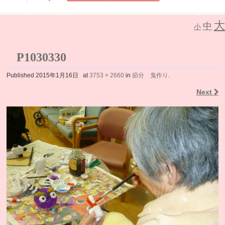
大
中
介護老人保健施設 なごみの里
小
P1030330
Published
2015年1月16日
at
3753 × 2660
in
節分 鬼作り
.
Next