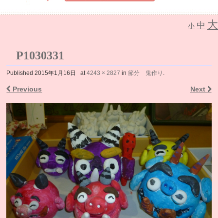
大
中
介護老人保健施設 なごみの里
小
P1030331
Published
2015年1月16日
at
4243 × 2827
in
節分 鬼作り
.
Previous
Next