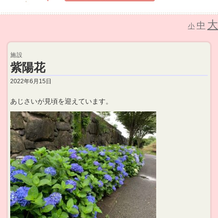
大
中
介護老人保健施設 なごみの里
小
施設
紫陽花
2022年6月15日
あじさいが見頃を迎えています。