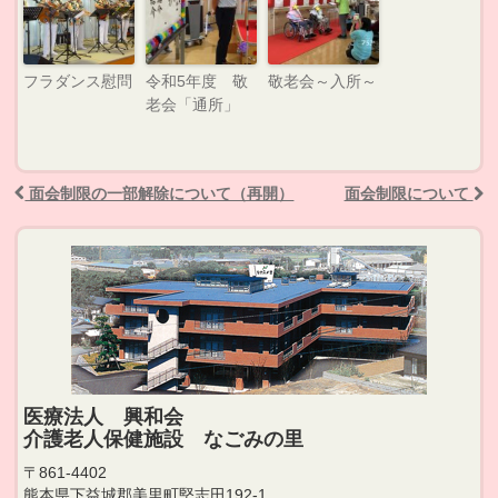
フラダンス慰問
令和5年度 敬
敬老会～入所～
老会「通所」
面会制限の一部解除について（再開）
面会制限について
Post navigation
医療法人 興和会
介護老人保健施設 なごみの里
〒861-4402
熊本県下益城郡美里町堅志田192-1