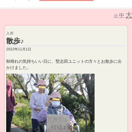
大
中
介護老人保健施設 なごみの里
小
入所
散歩♪
2022年11月1日
秋晴れの気持ちいい日に、堅志田ユニットの方々とお散歩に出
かけました。