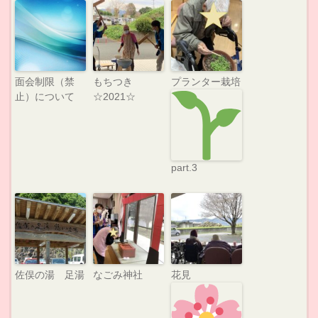
面会制限（禁
もちつき
プランター栽培
止）について
☆2021☆
part.3
佐俣の湯 足湯
なごみ神社
花見