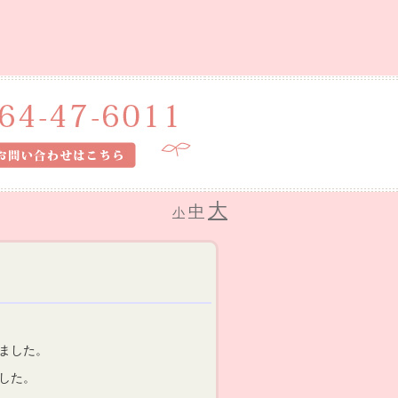
大
中
小
」
ました。
した。