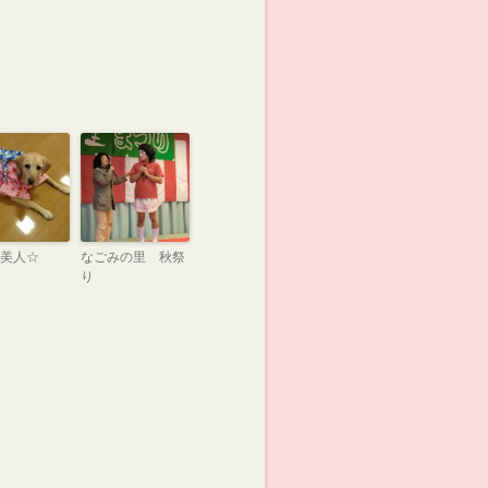
美人☆
なごみの里 秋祭
り