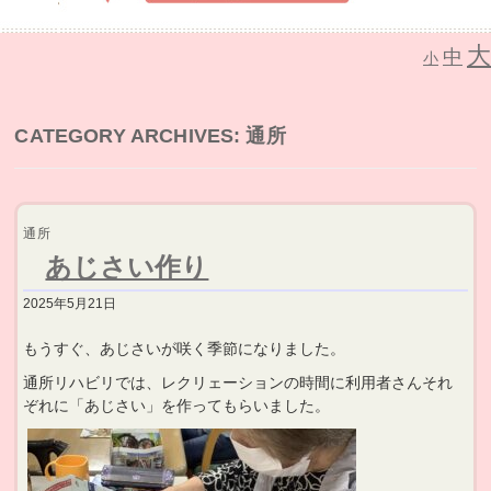
大
中
介護老人保健施設 なごみの里
小
CATEGORY ARCHIVES:
通所
通所
あじさい作り
2025年5月21日
もうすぐ、あじさいが咲く季節になりました。
通所リハビリでは、レクリェーションの時間に利用者さんそれ
ぞれに「あじさい」を作ってもらいました。